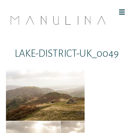
M
E
N
U
LAKE-DISTRICT-UK_0049