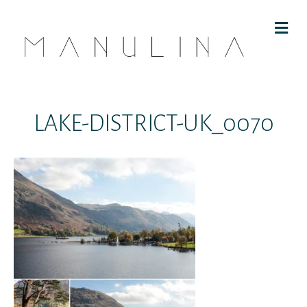
M
E
N
U
LAKE-DISTRICT-UK_0070