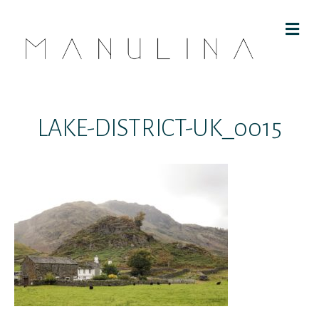
M
E
N
U
LAKE-DISTRICT-UK_0015