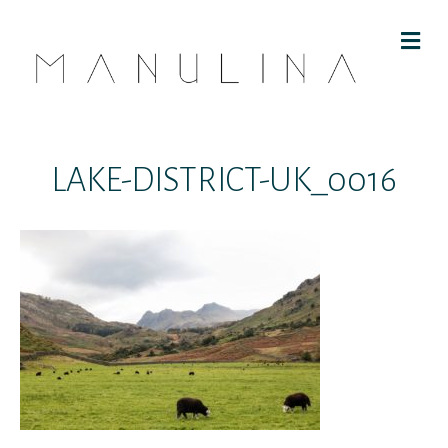
M
E
N
U
LAKE-DISTRICT-UK_0016