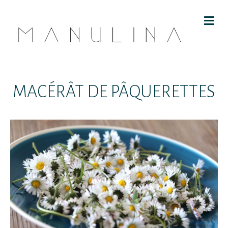
M
E
N
U
MACÉRÂT DE PÂQUERETTES