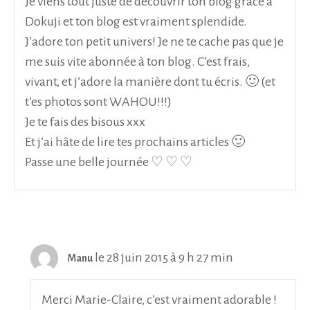
Je viens tout juste de découvrir ton blog grâce à
Dokuji et ton blog est vraiment splendide.
J’adore ton petit univers! Je ne te cache pas que je
me suis vite abonnée à ton blog. C’est frais,
vivant, et j’adore la manière dont tu écris. 🙂 (et
t’es photos sont WAHOU!!!)
Je te fais des bisous xxx
Et j’ai hâte de lire tes prochains articles 🙂
Passe une belle journée ♡ ♡ ♡
le 28 juin 2015 à 9 h 27 min
Manu
Merci Marie-Claire, c’est vraiment adorable !