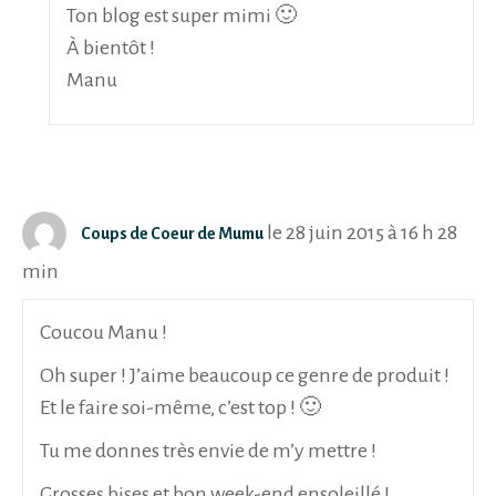
Ton blog est super mimi 🙂
À bientôt !
Manu
le 28 juin 2015 à 16 h 28
Coups de Coeur de Mumu
min
Coucou Manu !
Oh super ! J’aime beaucoup ce genre de produit !
Et le faire soi-même, c’est top ! 🙂
Tu me donnes très envie de m’y mettre !
Grosses bises et bon week-end ensoleillé !