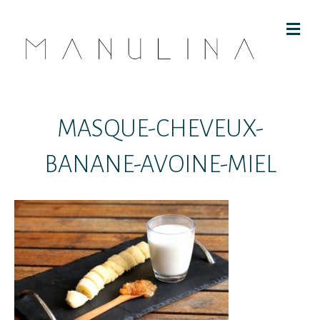
M
E
N
U
MASQUE-CHEVEUX-
BANANE-AVOINE-MIEL