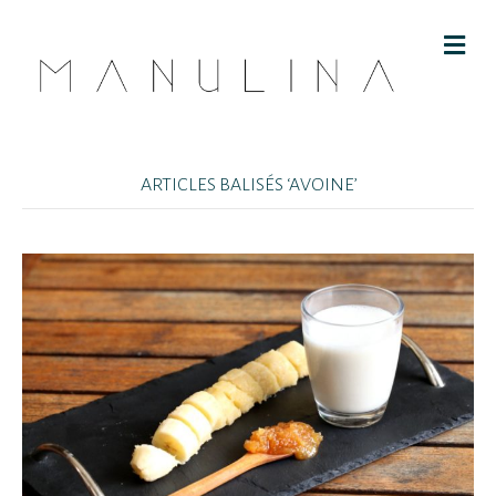
M
E
N
U
ARTICLES BALISÉS ‘AVOINE’