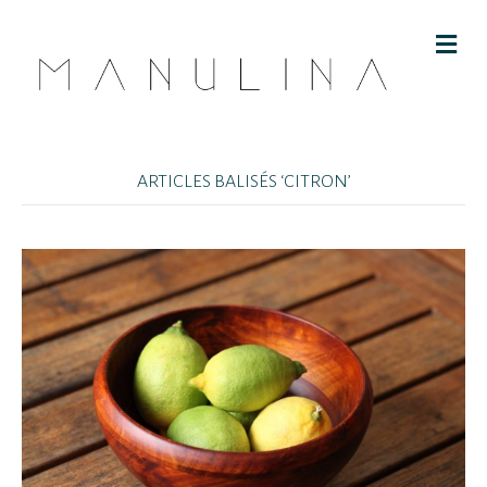
M
E
N
U
ARTICLES BALISÉS ‘CITRON’