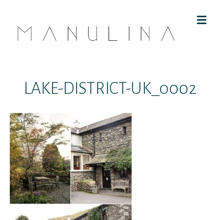
M
E
N
U
LAKE-DISTRICT-UK_0002