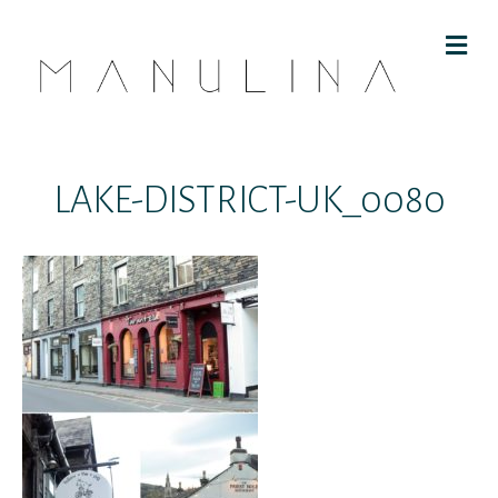
M
E
N
U
LAKE-DISTRICT-UK_0080